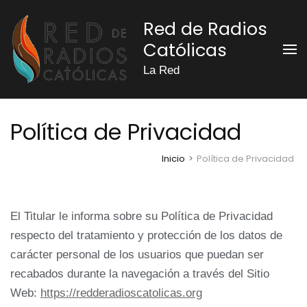
Saltar
Red de Radios
al
Católicas
contenido
(presiona
La Red
la
tecla
Política de Privacidad
Intro)
Inicio
>
Política de Privacidad
El Titular le informa sobre su Política de Privacidad
respecto del tratamiento y protección de los datos de
carácter personal de los usuarios que puedan ser
recabados durante la navegación a través del Sitio
Web:
https://redderadioscatolicas.org