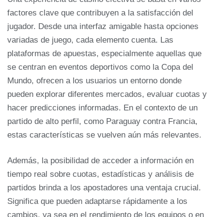
factores clave que contribuyen a la satisfacción del
jugador. Desde una interfaz amigable hasta opciones
variadas de juego, cada elemento cuenta. Las
plataformas de apuestas, especialmente aquellas que
se centran en eventos deportivos como la Copa del
Mundo, ofrecen a los usuarios un entorno donde
pueden explorar diferentes mercados, evaluar cuotas y
hacer predicciones informadas. En el contexto de un
partido de alto perfil, como Paraguay contra Francia,
estas características se vuelven aún más relevantes.
Además, la posibilidad de acceder a información en
tiempo real sobre cuotas, estadísticas y análisis de
partidos brinda a los apostadores una ventaja crucial.
Significa que pueden adaptarse rápidamente a los
cambios, ya sea en el rendimiento de los equipos o en