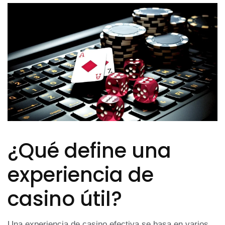
¿Qué define una
experiencia de
casino útil?
Una experiencia de casino efectiva se basa en varios