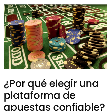
¿Por qué elegir una
plataforma de
apuestas confiable?