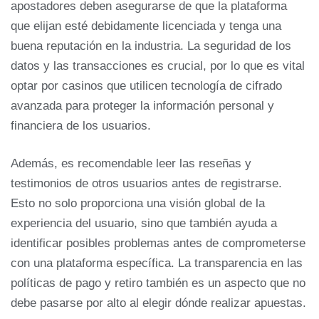
apostadores deben asegurarse de que la plataforma
que elijan esté debidamente licenciada y tenga una
buena reputación en la industria. La seguridad de los
datos y las transacciones es crucial, por lo que es vital
optar por casinos que utilicen tecnología de cifrado
avanzada para proteger la información personal y
financiera de los usuarios.
Además, es recomendable leer las reseñas y
testimonios de otros usuarios antes de registrarse.
Esto no solo proporciona una visión global de la
experiencia del usuario, sino que también ayuda a
identificar posibles problemas antes de comprometerse
con una plataforma específica. La transparencia en las
políticas de pago y retiro también es un aspecto que no
debe pasarse por alto al elegir dónde realizar apuestas.