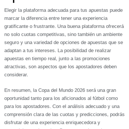
Elegir la plataforma adecuada para tus apuestas puede
marcar la diferencia entre tener una experiencia
gratificante o frustrante. Una buena plataforma ofrecerá
no solo cuotas competitivas, sino también un ambiente
seguro y una variedad de opciones de apuestas que se
adaptan a tus intereses. La posibilidad de realizar
apuestas en tiempo real, junto a las promociones
atractivas, son aspectos que los apostadores deben
considerar.
En resumen, la Copa del Mundo 2026 será una gran
oportunidad tanto para los aficionados al fútbol como
para los apostadores. Con el análisis adecuado y una
comprensión clara de las cuotas y predicciones, podrás
disfrutar de una experiencia enriquecedora y