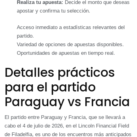
Realiza tu apuesta:
Decide el monto que deseas
apostar y confirma tu selección.
Acceso inmediato a estadísticas relevantes del
partido.
Variedad de opciones de apuestas disponibles.
Oportunidades de apuestas en tiempo real.
Detalles prácticos
para el partido
Paraguay vs Francia
El partido entre Paraguay y Francia, que se llevará a
cabo el 4 de julio de 2026, en el Lincoln Financial Field
de Filadelfia, es uno de los encuentros más anticipados